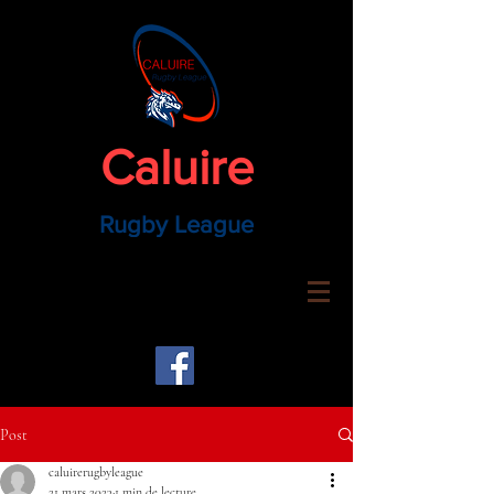
Caluire
Rugby League
Post
caluirerugbyleague
21 mars 2023
1 min de lecture