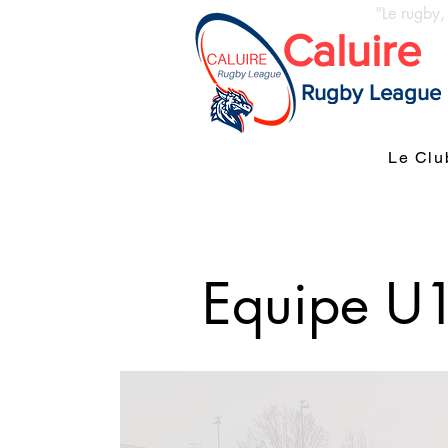
"Le rugby,
Caluire
Rugby League
Le Clu
Equipe U