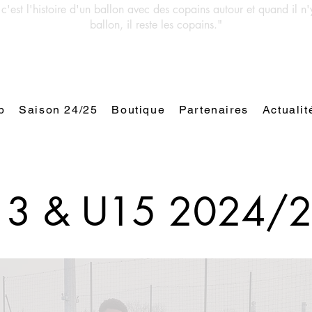
 c'est l'histoire d'un ballon avec des copains autour et quand il n'
ballon, il reste les copains."
b
Saison 24/25
Boutique
Partenaires
Actualit
13 & U15 2024
/