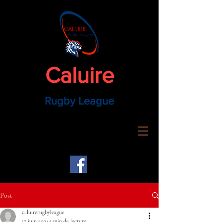
Caluire
Rugby League
Post
caluirerugbyleague
17 juin 2024
1 min de lecture