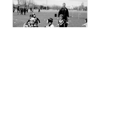
Tournoi
1 h
Réserver
Caluire Rugby League - 109 chemin de
Crépieux 69300 CALUIRE