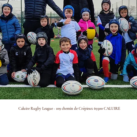
Caluire Rugby League - 109 chemin de Crépieux 69300 CALUIRE