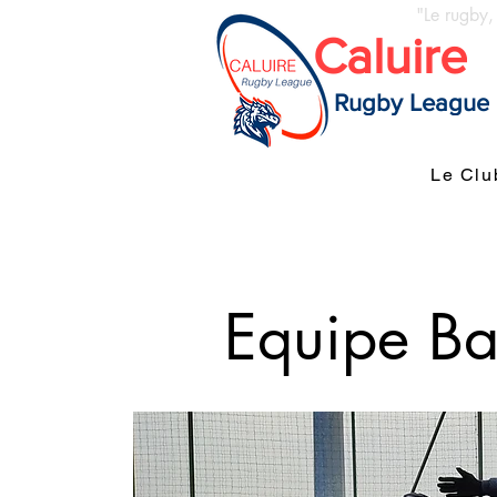
"Le rugby,
Caluire
Rugby League
Le Clu
Equipe B