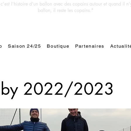
 c'est l'histoire d'un ballon avec des copains autour et quand il n'
ballon, il reste les copains."
b
Saison 24/25
Boutique
Partenaires
Actualit
aby 2022/2023