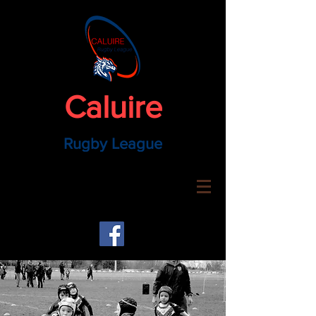
Caluire
Rugby League