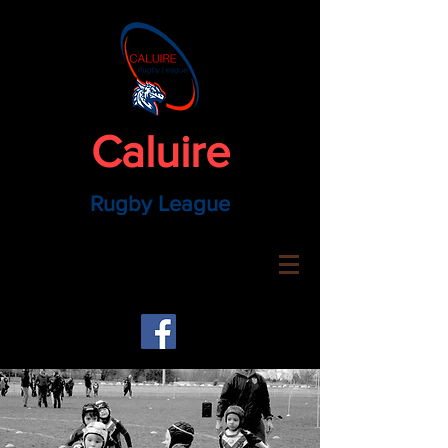
Caluire
Rugby League