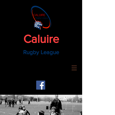
Caluire
Rugby League