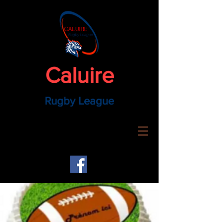
Caluire
Rugby League