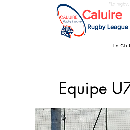
"Le rugby,
Caluire
Rugby League
Le Clu
Equipe 