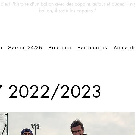
 c'est l'histoire d'un ballon avec des copains autour et quand il n'
ballon, il reste les copains."
b
Saison 24/25
Boutique
Partenaires
Actualit
U7 2022/2023