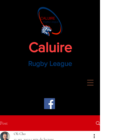
Caluire
Rugby League
Post
Oli Cho
12 avr. 2022
1 min de lecture